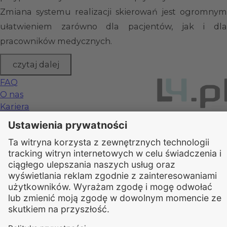
Zmiana systemu realizacji skierowań jest ogromnym
ułatwieniem zarówno dla pacjentów, jak i dla
pracowników medycznych.
czytaj dalej
FAQ
O nas
Kariera
Kontakt
Cennik
Regulamin
Dla Pacjenta
Polityka Cookies
Polityka Prywatności
RODO
Rzecznik Praw Pacjenta
Internetowe Konto Pacjenta